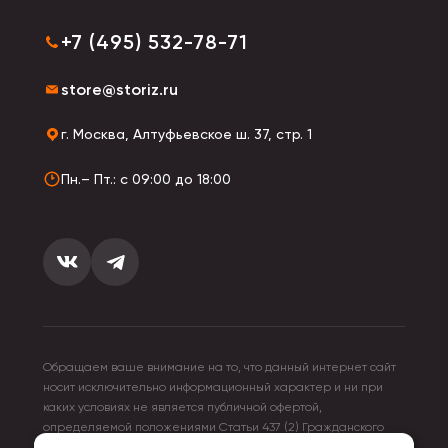
+7 (495) 532-78-71
store@storiz.ru
г. Москва, Алтуфьевское ш. 37, стр. 1
Пн.– Пт.: с 09:00 до 18:00
Обращаем ваше внимание на то, что данный интернет сайт
носит исключительно информационный характер и ни при
каких условиях не является публичной офертой,
определяемой положениями Статьи 437 (2) Гражданского
кодекса Российской Федерации. Для получения подробной