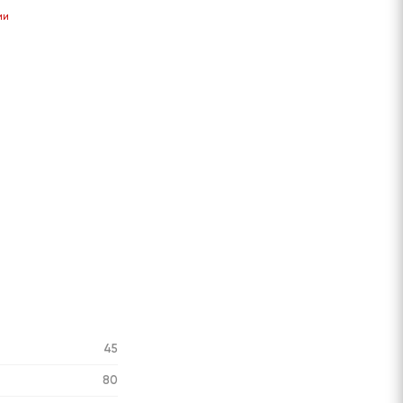
Сообщить
Сообщить
Сообщить
Сообщить
ии
о поступлении
о поступлении
о поступлении
о поступлени
45
80