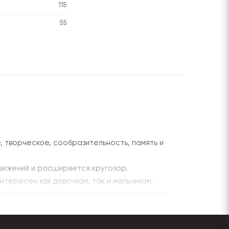
115
55
 творческое, сообразительность, память и
движений и расширяется кругозор.
нтересен как девочкам, так и мальчикам.
может стать частью коллекции стилизованных