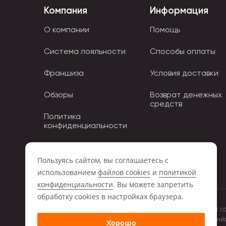
Запрещено для использования детьми до 3 лет.
Компания
Информация
Все детали сделаны из безопасного ABS пластик
О компании
Помощь
Система лояльности
Способы оплаты
Франшиза
Условия доставки
Обзоры
Возврат денежных
средств
Политика
конфиденциальности
Политика использования
Cookies
Пользуясь сайтом, вы соглашаетесь с
использованием
файлов cookies
и
политикой
конфиденциальности
. Вы можете запретить
обработку сookies в настройках браузера.
Обращаем ваше внимание на то, что данный интернет с
положениями Статьи 437 (2) Гражданского кодекса Росси
Хорошо