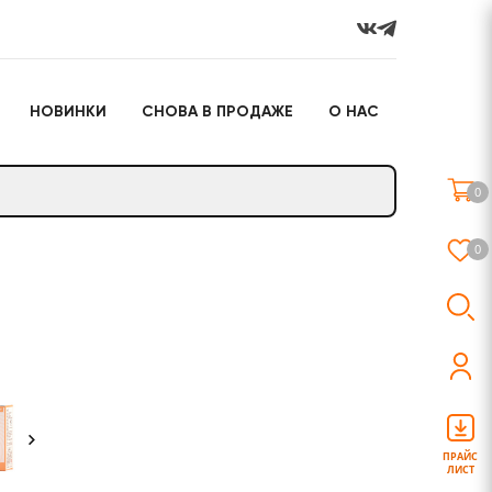
НОВИНКИ
СНОВА В ПРОДАЖЕ
О НАС
го
Настольные игры
Подарочные наборы
(игрушки)
0
Слайм
0
о
Настольные игры
Подарочные наборы
(игрушки)
ПРАЙС
ЛИСТ
Слайм