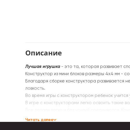
Описание
Лучшая игрушка
- это та, которая развивает сп
Конструктор из мини блоков размеры 4х4 мм - с
Благодаря сборке конструктора развивается не
ловкость.
Во время игры с конструктором ребенок учится
В игре с конструкторами легко освоить такие ва
Все детали легко и без усилий соединяются. Ко
фигурок.
Читать далее
Мелкие детали.