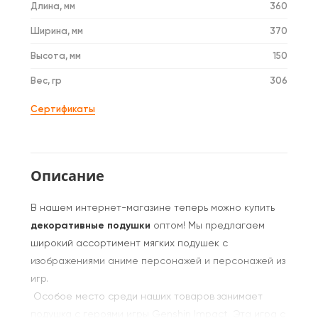
Длина, мм
360
Ширина, мм
370
Высота, мм
150
Вес, гр
306
Сертификаты
Описание
В нашем интернет-магазине теперь можно купить
декоративные подушки
оптом! Мы предлагаем
широкий ассортимент мягких подушек с
изображениями аниме персонажей и персонажей из
игр.
Особое место среди наших товаров занимает
подушка с героями игры Genshin Impact. Эта игра с