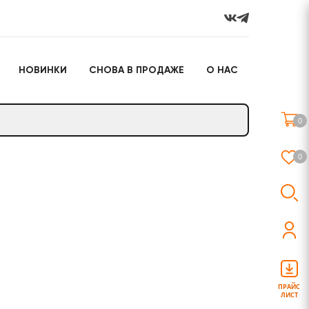
НОВИНКИ
СНОВА В ПРОДАЖЕ
О НАС
го
Настольные игры
Подарочные наборы
(игрушки)
0
Слайм
0
о
Настольные игры
Подарочные наборы
(игрушки)
ПРАЙС
ЛИСТ
Слайм