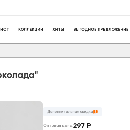
Игрушки
ЛИСТ
КОЛЛЕКЦИИ
ХИТЫ
ВЫГОДНОЕ ПРЕДЛОЖЕНИЕ
Actiontoys
Игрушки для активно
отдыха
Антистрессы
Конструкторы
Головоломки
Мягкие брелоки
Дакимакуры
Мягкие игрушки
околада"
Декоративные подушки
Игрушки
Actiontoys
Игрушки для активног
отдыха
Антистрессы
Дополнительная скидка
Конструкторы
Головоломки
297
₽
Оптовая цена:
Мягкие брелоки