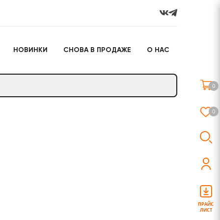
НОВИНКИ
СНОВА В ПРОДАЖЕ
О НАС
го
Настольные игры
Подарочные наборы
(игрушки)
0
Слайм
0
о
Настольные игры
Подарочные наборы
(игрушки)
ПРАЙС
ЛИСТ
Слайм