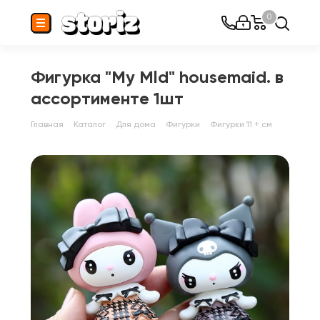
0
Фигурка "My Mld" housemaid. в
ассортименте 1шт
Главная
Каталог
Для дома
Фигурки
Фигурки 11 + см