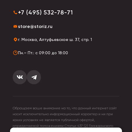
+7 (495) 532-78-71
store@storiz.ru
г. Москва, Алтуфьевское ш. 37, стр. 1
Пн.– Пт.: с 09:00 до 18:00
Обращаем ваше внимание на то, что данный интернет сайт
носит исключительно информационный характер и ни при
каких условиях не является публичной офертой,
определяемой положениями Статьи 437 (2) Гражданского
кодекса Российской Федерации. Для получения подробной