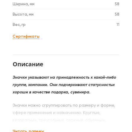
Ширина, мм
58
Высота, мм
58
Вес, гр
11
Сертификаты
Описание
Значки указывают на принадлежность к какой-либо
группе, компании. Они подчеркивают статусностьи
хороши в качестве подарка, сувенира.
Значки можно сгруппировать по размеру и форме,
сфере применения и назначению. Круглые,
квадратные, треугольные, сложные, объемные,
плоские — это основное простое разделение по
Читать далее