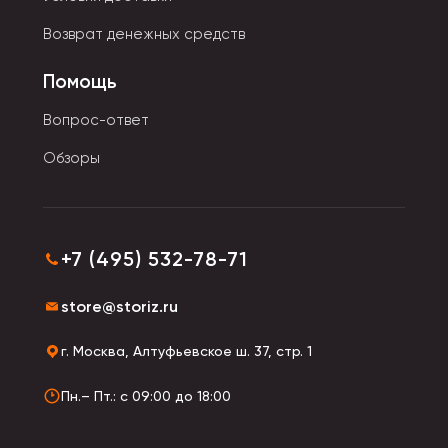
По способу крепления:
Возврат денежных средств
- Евробулавка.
Помощь
- Ювелирная застежка используется для крепления
тяжелых значков.
Вопрос-ответ
Обзоры
- Цанга-бабочка удерживает аксессуар более
плотно.
- Игла фиксирует украшение в одной плоскости.
+7 (495) 532-78-71
Значки изготавливают из пластмассы и
металлических сплавов
. Поверхность с эмалью
store@storiz.ru
гладкая и шлифованная. Сейчас популярны модели
с фигурками животных, смайликов, с символикой и
г. Москва, Алтуфьевское ш. 37, стр. 1
надписями.
Пн.– Пт.: с 09:00 до 18:00