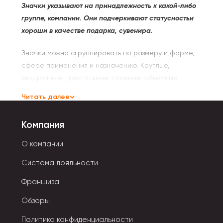
Значки указывают на принадлежность к какой-либо
группе, компании. Они подчеркивают статусностьи
хороши в качестве подарка, сувенира.
Значки можно сгруппировать по размеру и форме,
сфере применения и назначению. Круглые,
квадратные, треугольные, сложные, объемные,
плоские — это основное простое разделение по
Читать далее
форме.
Компания
Систематизация по назначению нагрудных значков:
О компании
- Наградные выдаются за достижения и успехи в той
или иной сфере.
Система лояльности
Франшиза
- Памятные приобретаются в знак памяти о
событии, дате.
Обзоры
- Корпоративные значки являются частью
Политика конфиденциальности