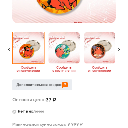
ь
Сообщить
Сообщить
Сообщить
нии
о поступлении
о поступлении
о поступлении
о 
Дополнительная скидка
37
₽
Оптовая цена:
Нет в наличии
Минимальная сумма заказа 9 999 ₽