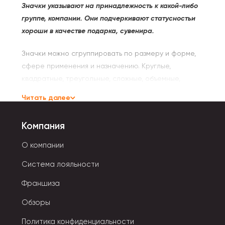
Значки указывают на принадлежность к какой-либо
группе, компании. Они подчеркивают статусностьи
хороши в качестве подарка, сувенира.
Значки можно сгруппировать по размеру и форме,
сфере применения и назначению. Круглые,
квадратные, треугольные, сложные, объемные,
плоские — это основное простое разделение по
Читать далее
форме.
Компания
Систематизация по назначению нагрудных значков:
О компании
- Наградные выдаются за достижения и успехи в той
или иной сфере.
Система лояльности
Франшиза
- Памятные приобретаются в знак памяти о
событии, дате.
Обзоры
- Корпоративные значки являются частью
Политика конфиденциальности