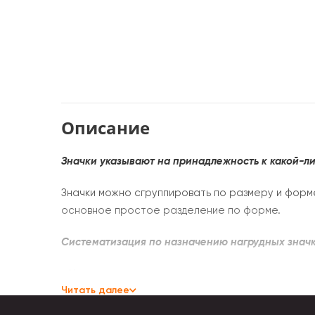
Описание
Значки указывают на принадлежность к какой-ли
Значки можно сгруппировать по размеру и форме
основное простое разделение по форме.
Систематизация по назначению нагрудных значк
- Наградные выдаются за достижения и успехи в
Читать далее
- Памятные приобретаются в знак памяти о собы