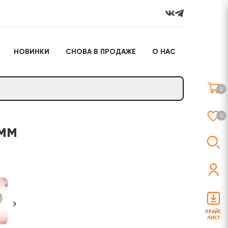
НОВИНКИ
СНОВА В ПРОДАЖЕ
О НАС
го
Настольные игры
Подарочные наборы
(игрушки)
0
Слайм
0
 мм
о
Настольные игры
Подарочные наборы
(игрушки)
ПРАЙС
ЛИСТ
Слайм