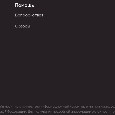
Помощь
мы в компании.
Вопрос-ответ
в качестве подарка во время путешествий.
Обзоры
льном стиле.
ия тяжелых значков.
лотно.
еских сплавов
. Поверхность с эмалью гладкая и шлифованна
айт носит исключительно информационный характер и ни при каких ус
йской Федерации. Для получения подробной информации о стоимости т