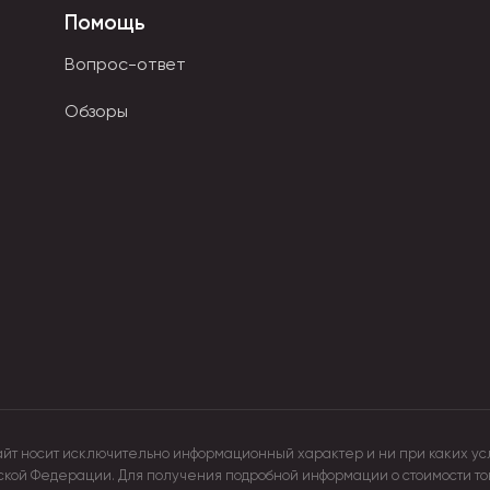
Помощь
ет собрать волосы в красивый пучок или конский хвост. Она
Вопрос-ответ
е спиральки. Объемные с интересным декором резинки созда
Обзоры
ь на дорогостоящем наращивании. Съемные локоны крепятся
айт носит исключительно информационный характер и ни при каких ус
йской Федерации. Для получения подробной информации о стоимости т