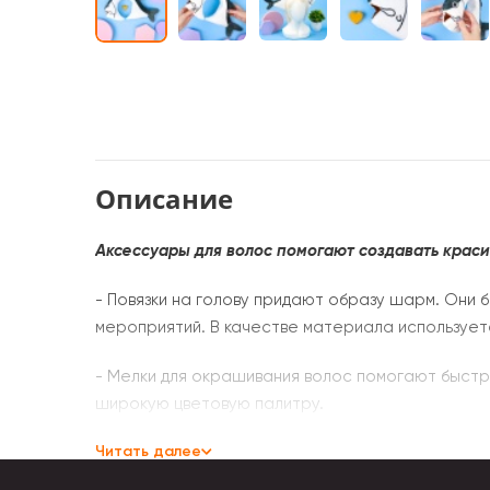
Описание
Аксессуары для волос помогают создавать крас
- Повязки на голову придают образу шарм. Они 
мероприятий. В качестве материала используется
- Мелки для окрашивания волос помогают быстр
широкую цветовую палитру.
Читать далее
- Ободок для волос способен подчеркнуть изыс
бисер, стразы, бусины и др.