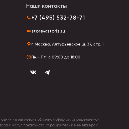
Наши контакты
 может быть выполнена из обычной бельевой
+7 (495) 532-78-71
ют стильный романтичный образ.
 на волосы с помощью заколок, ленты, зажимов.
store@storiz.ru
г. Москва, Алтуфьевское ш. 37, стр. 1
Пн.– Пт.: с 09:00 до 18:00
ловиях не является публичной офертой, определяемой
овара и услуг, пожалуйста, обращайтесь к менеджерам