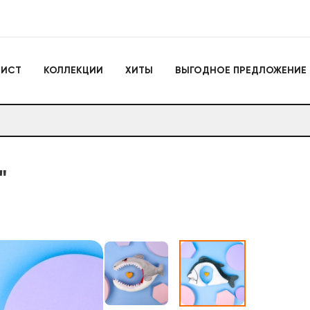
Игрушки
ЛИСТ
КОЛЛЕКЦИИ
ХИТЫ
ВЫГОДНОЕ ПРЕДЛОЖЕНИЕ
Actiontoys
Игрушки для активно
отдыха
Антистрессы
Конструкторы
Головоломки
Мягкие брелоки
Дакимакуры
Мягкие игрушки
"
Декоративные подушки
Игрушки
Actiontoys
Игрушки для активног
отдыха
Антистрессы
Конструкторы
Головоломки
Мягкие брелоки