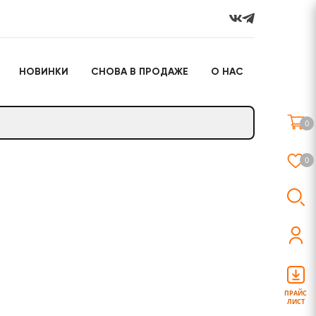
НОВИНКИ
СНОВА В ПРОДАЖЕ
О НАС
го
Настольные игры
Подарочные наборы
(игрушки)
0
Слайм
0
о
Настольные игры
Подарочные наборы
(игрушки)
ПРАЙС
ЛИСТ
Слайм