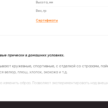
Высота, мм
Вес, гр
Сертификаты
ивые прически в домашних условиях.
бывают кружевные, спортивные, с отделкой со стразами, пай
 велюр, плюш, хлопок, экокожа и т.д.
о изменить образ. Позволяют экспериментировать над внеш
канность укладки. При создании этого декоративного аксес