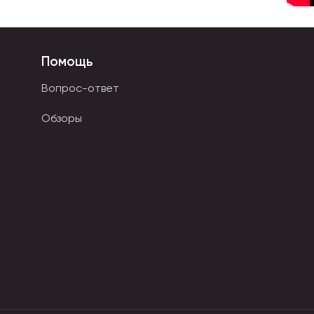
в) с шарнирным или пружинящим соединением.
пи заданного размера.
 конструкцию, сплетённую из тонкой металлической
Помощь
 для фиксации на руке.
Вопрос-ответ
ов для розничных магазинов и организаторов
Обзоры
ет. Прямо сейчас вы можете купить свечи оптом от