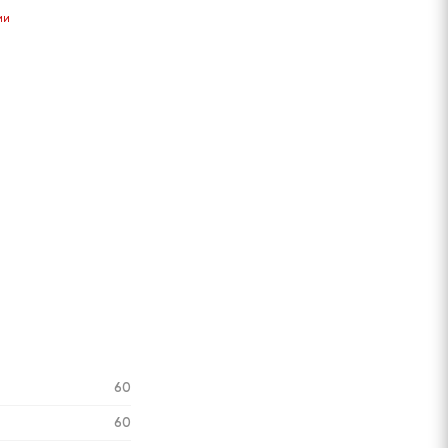
ии
60
60