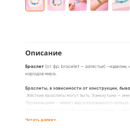
Описание
Браслет
(от фр. bracelet — запястье) —изделие
народов мира.
Браслеты, в зависимости от конструкции, быв
Жёсткие браслеты
могут быть: Замкнутыми — им
Пружинящими
— имеют вид разорванного кольца.
Шарнирными
— состоят из двух половинок, с од
соединяются замком.
Читать далее
Мягкие браслеты подразделяются на: