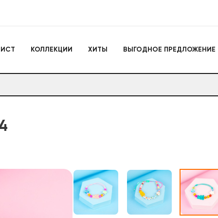
Игрушки
ЛИСТ
КОЛЛЕКЦИИ
ХИТЫ
ВЫГОДНОЕ ПРЕДЛОЖЕНИЕ
Actiontoys
Игрушки для активно
отдыха
Антистрессы
Конструкторы
Головоломки
Мягкие брелоки
Дакимакуры
Мягкие игрушки
4
Декоративные подушки
Игрушки
Actiontoys
Игрушки для активног
отдыха
Антистрессы
Конструкторы
Головоломки
Мягкие брелоки