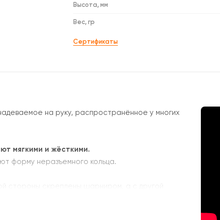
Высота, мм
Вес, гр
Сертификаты
, надеваемое на руку, распространённое у многих
ают мягкими и жёсткими.
еют форму неразъемного кольца.
ной стороны скреплены шарниром, а с другой