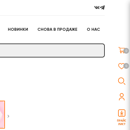
НОВИНКИ
СНОВА В ПРОДАЖЕ
О НАС
го
Настольные игры
Подарочные наборы
(игрушки)
0
Слайм
0
о
Настольные игры
Подарочные наборы
(игрушки)
ПРАЙС
ЛИСТ
Слайм