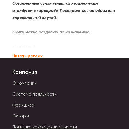
Современные сумки являются незаменимым
атрибутом в гардеробе. Подбираются под образ или
определенный случай.
Сумки можно разделить по назначению:
• Дорожные.
• Хозяйственные.
Читать далее
• Вечерние.
• Деловые.
Компания
• Пляжные.
• Повседневные.
О компании
Система лояльности
Все они различаются по форме, жесткости, способу
закрывания.
Франшиза
Обзоры
Типы застежек:
Политика конфиденциальности