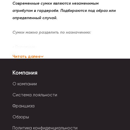
Современные сумки являются незаменимым
атрибутом в гардеробе. Подбираются под образ или
определенный случай.
Сумки можно разделить по назначению:
• Дорожные.
• Хозяйственные.
Читать далее
• Вечерние.
• Деловые.
Компания
• Пляжные.
• Повседневные.
О компании
Система лояльности
Все они различаются по форме, жесткости, способу
закрывания.
Франшиза
Обзоры
Типы застежек:
Политика конфиденциальности