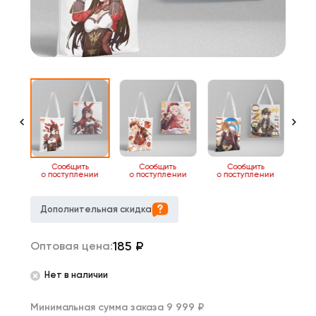
ь
Сообщить
Сообщить
Сообщить
нии
о поступлении
о поступлении
о поступлении
о 
Дополнительная скидка
185
₽
Оптовая цена:
Нет в наличии
Минимальная сумма заказа 9 999 ₽