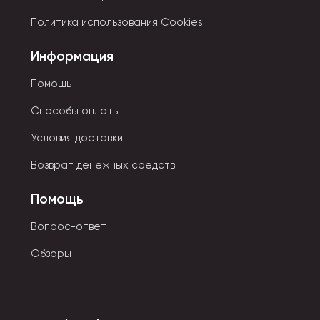
сопровождением. Прикольные открытки для
подростков по дизайнерскому исполнению могут
Политика использования Cookies
быть буквально на грани фола. Распространены
Информация
фотооткрытки с изображением известной личности,
местности, памятника архитектуры, истории.
Помощь
По технике исполнения открытки бывают объемные,
Способы оплаты
рельефные, музыкальные.
Условия доставки
Возврат денежных средств
Помощь
Вопрос-ответ
Обзоры