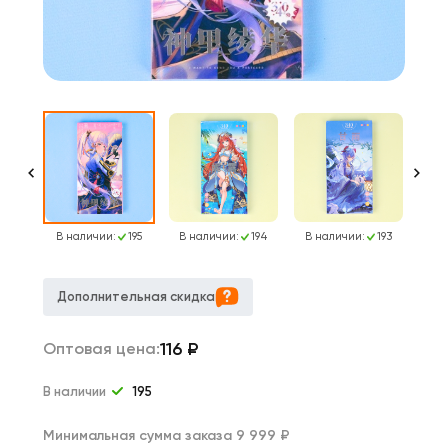
195
В наличии:
195
В наличии:
194
В наличии:
193
В н
Дополнительная скидка
116
₽
Оптовая цена:
В наличии
195
Минимальная сумма заказа 9 999 ₽