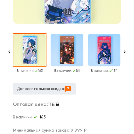
164
В наличии:
163
В наличии:
161
В наличии:
134
В н
Дополнительная скидка
116
₽
Оптовая цена:
В наличии
163
Минимальная сумма заказа 9 999 ₽