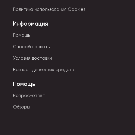
сопровождением. Прикольные открытки для
подростков по дизайнерскому исполнению могут
Политика использования Cookies
быть буквально на грани фола. Распространены
Информация
фотооткрытки с изображением известной личности,
местности, памятника архитектуры, истории.
Помощь
По технике исполнения открытки бывают объемные,
Способы оплаты
рельефные, музыкальные.
Условия доставки
Возврат денежных средств
Помощь
Вопрос-ответ
Обзоры