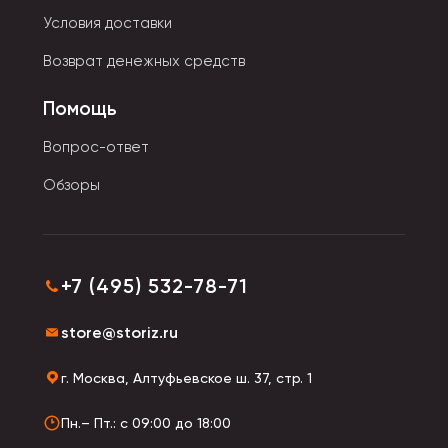
исправления.
Условия доставки
• Ленточный имеет однородный состав и не
Возврат денежных средств
осыпается. Цвет жидкости максимально приближен к
оттенку бумаги.
Помощь
Вопрос-ответ
Обзоры
+7 (495) 532-78-71
store@storiz.ru
г. Москва, Алтуфьевское ш. 37, стр. 1
Пн.– Пт.: с 09:00 до 18:00