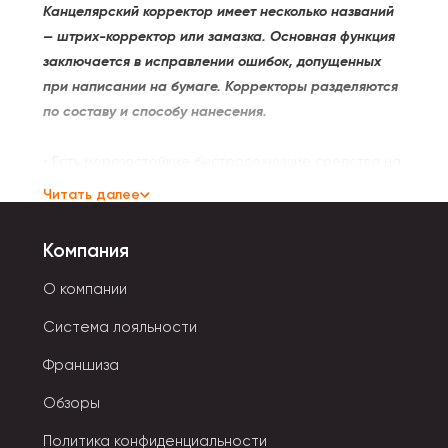
Канцелярский корректор имеет несколько названий
— штрих-корректор или замазка. Основная функция
заключается в исправлении ошибок, допущенных
при написании на бумаге. Корректоры разделяются
по составу и способу нанесения.
• Есть морозостойкие быстросохнущие средства на
спиртовой основе. Корректор после нанесения на
Читать далее
бумагу быстро высыхает. Требует использования
растворителя, поскольку также высыхает внутри
Компания
флакона.
О компании
• Замазки на водной основе имеют хорошую
Система лояльности
кроющую способность, сохнут медленно.
Совершенно не имеют запаха, при низких
Франшиза
температурах замерзают.
Обзоры
• Масляные или эмульсионные штрихи объединили в
себе преимущества первых двух видов. Быстро
Политика конфиденциальности