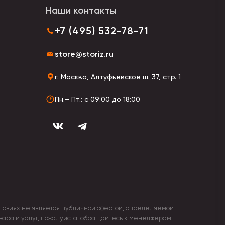
Наши контакты
ичные буки для рисования, дневники, книги для
комбинированные.
+7 (495) 532-78-71
store@storiz.ru
г. Москва, Алтуфьевское ш. 37, стр. 1
Пн.– Пт.: с 09:00 до 18:00
ловиях не является публичной офертой, определяемой
овара и услуг, пожалуйста, обращайтесь к менеджерам