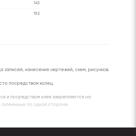
145
192
а записей, нанесения чертежей, схем, рисунков.
сто посредством колец.
ся и посредством клея закрепляются на
 склеенные по одной стороне.
тся из металла или пластика.
артные решения по размеру и форме.