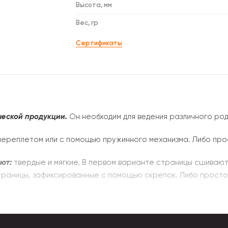
Высота, мм
Вес, гр
Сертификаты
ческой продукции.
Он необходим для ведения различного род
ереплетом или с помощью пружинного механизма. Либо про
ют:
твердые и мягкие. В первом варианте страницы сшивают
траницы, зафиксированные с помощью скрепок. Либо просто
ечны и отличаются износостойкостью. Пружины изготавливаю
распространенные варианты от А7 до А4. Бывают нестанд