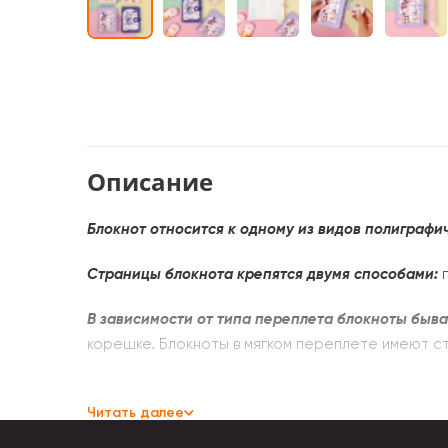
Описание
Блокнот относится к одному из видов полиграфи
Страницы блокнота крепятся двумя способами:
п
В зависимости от типа переплета блокноты быва
корешке. Блокноты в мягком переплете имеют с
Ежедневники с пружиной, кольцами более долгов
Читать далее
Блокноты также разделяются по размеру.
Самые 