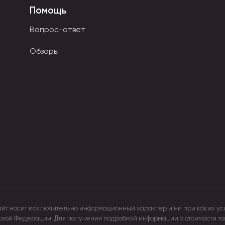
Помощь
 материала для обложки. К первой категории относятся разл
д. Ко вторым - тканевые, меховые, пластиковые, бумажные, 
Вопрос-ответ
Обзоры
айт носит исключительно информационный характер и ни при каких ус
йской Федерации. Для получения подробной информации о стоимости т