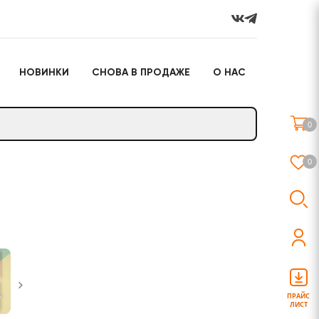
НОВИНКИ
СНОВА В ПРОДАЖЕ
О НАС
го
Настольные игры
Подарочные наборы
(игрушки)
0
Слайм
0
о
Настольные игры
Подарочные наборы
(игрушки)
ПРАЙС
ЛИСТ
Слайм