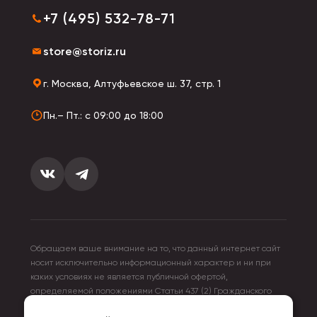
+7 (495) 532-78-71
store@storiz.ru
г. Москва, Алтуфьевское ш. 37, стр. 1
Пн.– Пт.: с 09:00 до 18:00
Обращаем ваше внимание на то, что данный интернет сайт
носит исключительно информационный характер и ни при
каких условиях не является публичной офертой,
определяемой положениями Статьи 437 (2) Гражданского
кодекса Российской Федерации. Для получения подробной