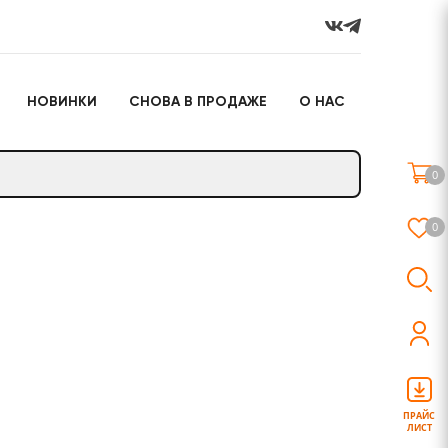
НОВИНКИ
СНОВА В ПРОДАЖЕ
О НАС
го
Настольные игры
Подарочные наборы
(игрушки)
0
Слайм
0
о
Настольные игры
Подарочные наборы
(игрушки)
ПРАЙС
ЛИСТ
Слайм