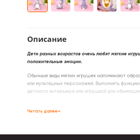
Описание
Дети разных возрастов очень любят мягкие игр
положительные эмоции.
Обычные виды мягких игрушек напоминают образ
или мультяшных персонажей. Выполнять функцию
детского интерьера или игрушкой для обнимаше
Мягкие игрушки выпускают для мальчиков и для д
Читать далее
мотивам какого-либо детского фильма. Это един
варианты выступают в роли карманных игрушек.
соберется из плюшевых фруктов, например, бан