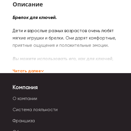
Описание
Брелок для ключей.
Дети и взрослые разных возрастов очень любят
мягкие игрушки и брелки. Они дарят комфортные,
приятные ощущения и положительные эмоции.
Вы можете использоват
ь его, как для ключей,
так и повесить на сумку или рюкзак.
Читать далее
А еще брелок
станет отличным подарком для
Компания
близкого друга или просто веселым подарком.
О компании
Мягкий брелок подойдет и взрослым, и детям.
Система лояльности
Выполнена из гипоаллергенного материала и
подойдет детям от 0 года.
Франшиза
Плюшевый брелок - это хороший подарок или