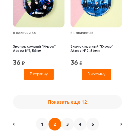
В наличии
:
56
В наличии
:
28
Значок круглый "K-pop"
Значок круглый "K-pop"
Ateez №1, 56мм
Ateez №2, 56мм
36
36
₽
₽
В корзину
В корзину
Показать еще 12
1
2
3
4
5