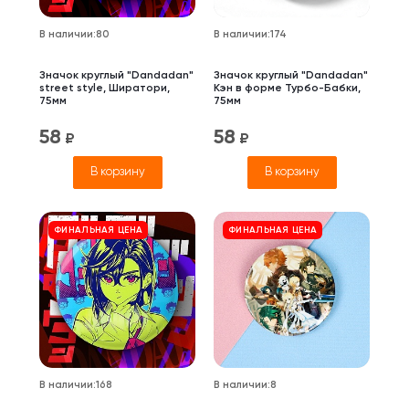
В наличии
:
80
В наличии
:
174
Значок круглый "Dandadan"
Значок круглый "Dandadan"
street style, Ширатори,
Кэн в форме Турбо-Бабки,
75мм
75мм
58
58
₽
₽
В корзину
В корзину
ФИНАЛЬНАЯ ЦЕНА
ФИНАЛЬНАЯ ЦЕНА
В наличии
:
168
В наличии
:
8