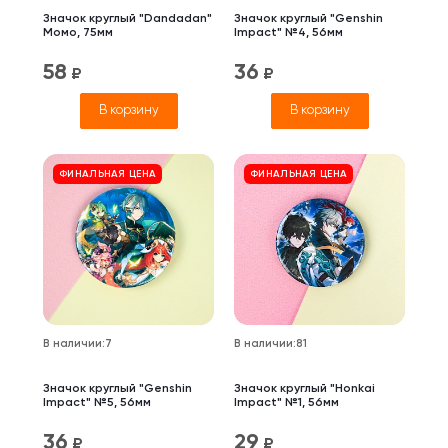
Значок круглый "Dandadan"
Значок круглый "Genshin
Момо, 75мм
Impact" №4, 56мм
58
36
₽
₽
В корзину
В корзину
ФИНАЛЬНАЯ ЦЕНА
ФИНАЛЬНАЯ ЦЕНА
В наличии
:
7
В наличии
:
81
Значок круглый "Genshin
Значок круглый "Honkai
Impact" №5, 56мм
Impact" №1, 56мм
36
29
₽
₽