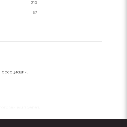
210
57
е ассоциации.
агоговейный трепет.
из папье-маше. Непосредственно привязка к
валения, маски отлично вписались в эти