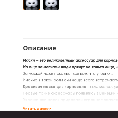
Описание
Маски – это великолепный аксессуар для карнав
Но еще за масками люди прячут не только лица, 
За маской может скрываться все, что угодно...
Именно в такой роли они чаще всего встречают
Красивая маска для карнавала
–
настоящее пр
Первые такие аксессуары появились в Венеции н
Украшению масок придавали огромное значе
Для декора использовался
мех, дорогие ткани,
Читать далее
Венецианскому карнавалу (Карневале) появилась