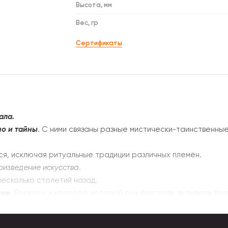
Высота, мм
Вес, гр
Сертификаты
ала.
но и тайны
. С ними связаны разные мистически-таинственны
ся, исключая ритуальные традиции различных племён.
оизведение искусства
.
есколько столетий назад.
ние
. Роскошь и красота, которой они блистали, вызывали бл
 драгоценные камни, птичьи перья. Основа изготавливалась 
 чуть позже. Как атрибуты богатства и всяческого самовосх