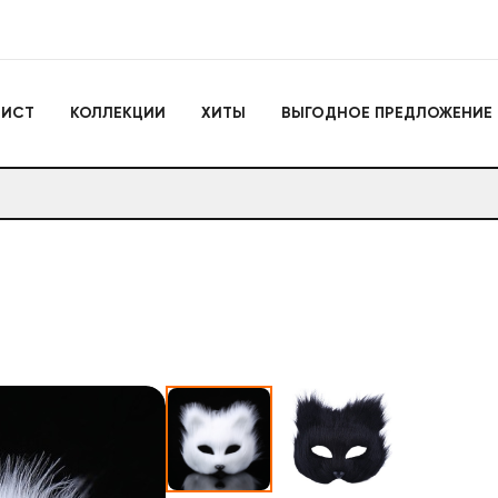
Игрушки
ЛИСТ
КОЛЛЕКЦИИ
ХИТЫ
ВЫГОДНОЕ ПРЕДЛОЖЕНИЕ
Actiontoys
Игрушки для активно
отдыха
Антистрессы
Конструкторы
Головоломки
Мягкие брелоки
Дакимакуры
Мягкие игрушки
Декоративные подушки
Игрушки
Actiontoys
Игрушки для активног
отдыха
Антистрессы
Конструкторы
Головоломки
Мягкие брелоки