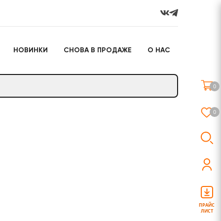
НОВИНКИ
СНОВА В ПРОДАЖЕ
О НАС
го
Настольные игры
Подарочные наборы
(игрушки)
0
Слайм
0
о
Настольные игры
Подарочные наборы
(игрушки)
ПРАЙС
ЛИСТ
Слайм