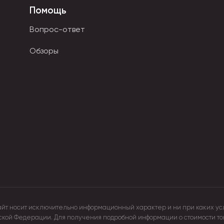
нных наслаждений.
Помощь
ов для розничных магазинов и организаторов совместных по
щика товаров из Китая без посредников.
Вопрос-ответ
Обзоры
айт носит исключительно информационный характер и ни при каких ус
йской Федерации. Для получения подробной информации о стоимости т