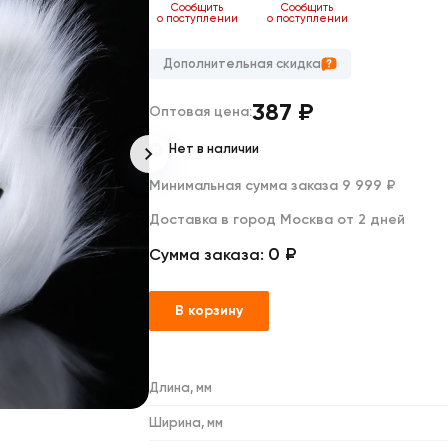
Дакимакуры
Сообщить
Сообщить
о поступлении
о поступлении
Мягкие игрушки
Декоративные подушки
Дополнительная скидка
387
₽
Оптовая цена:
Нет в наличии
Минимальная сумма заказа 9 999 ₽
Доставка в город Москва от 2 дней
0 ₽
Сумма заказа:
В корзину
Длина, мм
Ширина, мм