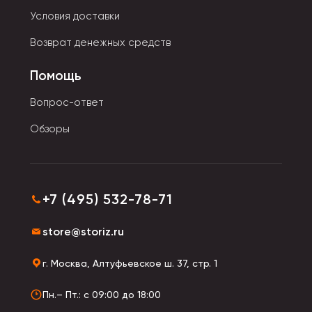
характеристикам:
Условия доставки
Возврат денежных средств
• Регулируемые.
• На поясе.
Помощь
• В виде широкого ремня.
• Короткие (одна или две).
Вопрос-ответ
• В виде текстильного шнурка или цепочки.
Обзоры
• Короткая петлевая ручка.
Детские модели сильно отличаются от взрослых по
оформлению.
Они могут быть в виде фотоаппарата,
+7 (495) 532-78-71
магнитофона, мордочки сказочного Единорога.
Украшаются ягодами вишенки, расшиваются
store@storiz.ru
пайетками, модными кожаными вставками. Особенно
популярны сумки-мягкая игрушка.
г. Москва, Алтуфьевское ш. 37, стр. 1
Сумки для детей сшиты из безопасных
Пн.– Пт.: с 09:00 до 18:00
гипоаллергенных материалов
. Это полиэстер,