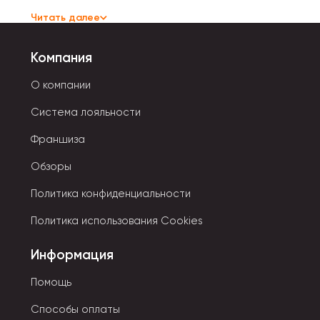
• Хозяйственные.
Читать далее
• Вечерние.
• Деловые.
Компания
• Пляжные.
• Повседневные.
О компании
Система лояльности
Все они различаются по форме, жесткости, способу
закрывания.
Франшиза
Обзоры
Типы застежек:
Политика конфиденциальности
• Клапан.
Политика использования Cookies
• Рамочный замок.
• Застежка-молния.
Информация
• Кнопки. Пуговицы.
• Тонкий ремень или шнурок.
Помощь
Способы оплаты
Ручки на сумках тоже разнообразны по своим