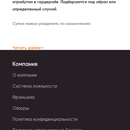
атрибутом в гардеробе. Подбираются под образ или
определенный случай.
Сумки можно разделить по назначению:
• Дорожные.
• Хозяйственные.
Читать далее
• Вечерние.
• Деловые.
Компания
• Пляжные.
• Повседневные.
О компании
Система лояльности
Все они различаются по форме, жесткости, способу
закрывания.
Франшиза
Обзоры
Типы застежек:
Политика конфиденциальности
• Клапан.