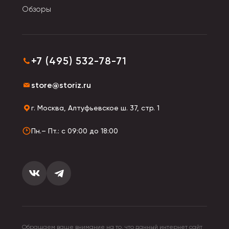
Обзоры
Все они различаются по форме, жесткости, способу
закрывания.
Типы застежек:
+7 (495) 532-78-71
• Клапан.
store@storiz.ru
• Рамочный замок.
• Застежка-молния.
г. Москва, Алтуфьевское ш. 37, стр. 1
• Кнопки. Пуговицы.
• Тонкий ремень или шнурок.
Пн.– Пт.: с 09:00 до 18:00
Ручки на сумках тоже разнообразны по своим
характеристикам:
• Регулируемые.
• На поясе.
• В виде широкого ремня.
Обращаем ваше внимание на то, что данный интернет сайт