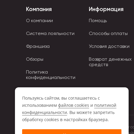
Компания
Информация
О компании
Помощь
Система лояльности
Способы оплаты
Франшиза
Условия доставки
Обзоры
Возврат денежных
средств
Политика
конфиденциальности
Политика использования
Cookies
Пользуясь сайтом, вы соглашаетесь с
использованием
файлов cookies
и
политикой
конфиденциальности
. Вы можете запретить
обработку сookies в настройках браузера.
Обращаем ваше внимание на то, что данный интернет с
положениями Статьи 437 (2) Гражданского кодекса Росси