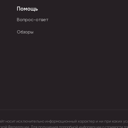
Помощь
Вопрос-ответ
Обзоры
айт носит исключительно информационный характер и ни при каких ус
йской Федерации. Для получения подробной информации о стоимости т