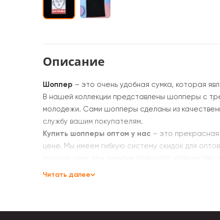
Описание
Шоппер
– это очень удобная сумка, которая яв
В нашей коллекции представлены шопперы с тр
молодежи. Сами шопперы сделаны из качественн
службу вашим покупателям.
Купить шопперы оптом у нас
– это прекрасная 
цене. Мы имеем гибкую систему скидок для опто
лучшую цену при покупке большого количества 
Мы заботимся о качестве наших товаров
и все
Читать далее
только лучшую продукцию. Если вы хотите купит
нашем сайте. С нами вы получите востребованн