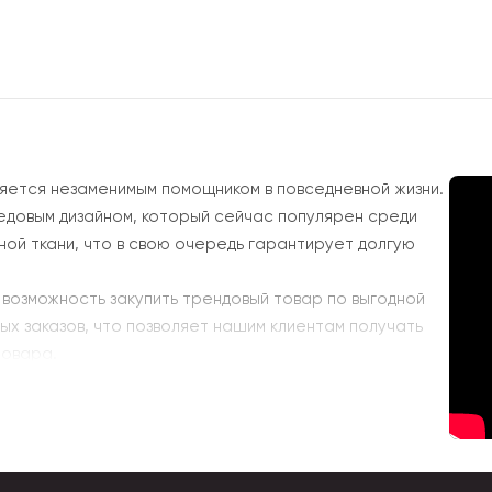
ляется незаменимым помощником в повседневной жизни.
едовым дизайном, который сейчас популярен среди
ой ткани, что в свою очередь гарантирует долгую
возможность закупить трендовый товар по выгодной
вых заказов, что позволяет нашим клиентам получать
товара.
гда следим за тем, чтобы доставлять нашим клиентам
ь шопперы оптом, то смело оформляйте заказ на
ый товар и хорошие условия сотрудничества.