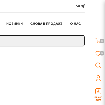
НОВИНКИ
СНОВА В ПРОДАЖЕ
О НАС
го
Настольные игры
Подарочные наборы
(игрушки)
0
Слайм
0
о
Настольные игры
Подарочные наборы
(игрушки)
ПРАЙС
ЛИСТ
Слайм