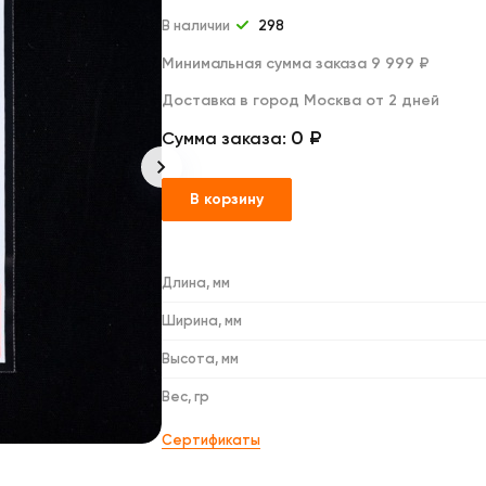
Дакимакуры
Мягкие игрушки
В наличии
298
Декоративные подушки
Минимальная сумма заказа 9 999 ₽
Доставка в город Москва от 2 дней
0 ₽
Сумма заказа:
В корзину
Длина, мм
Ширина, мм
Высота, мм
Вес, гр
Сертификаты