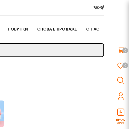
НОВИНКИ
СНОВА В ПРОДАЖЕ
О НАС
го
Настольные игры
Подарочные наборы
(игрушки)
0
Слайм
0
о
Настольные игры
Подарочные наборы
(игрушки)
ПРАЙС
ЛИСТ
Слайм