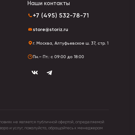
Наши контакты
я для школьников и дошкольников.
+7 (495) 532-78-71
читаны на тяжелые нагрузки.
store@storiz.ru
в деловом или вечернем направлении. Они могут
г. Москва, Алтуфьевское ш. 37, стр. 1
Пн.– Пт.: с 09:00 до 18:00
ловиях не является публичной офертой, определяемой
овара и услуг, пожалуйста, обращайтесь к менеджерам