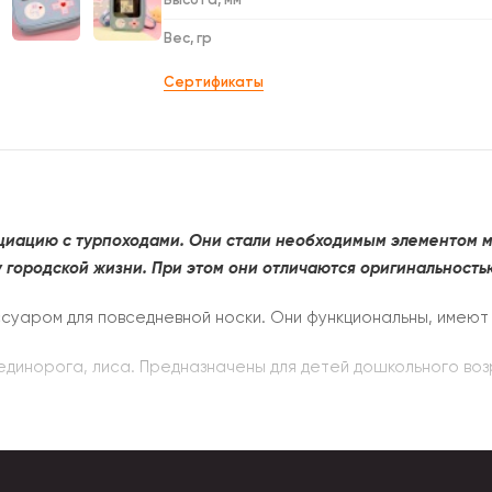
Вес, гр
Сертификаты
циацию с турпоходами. Они стали необходимым элементом м
 городской жизни. При этом они отличаются оригинальность
уаром для повседневной носки. Они функциональны, имеют
 единорога, лиса. Предназначены для детей дошкольного воз
аркаса. Клапан завязывается шнурком.