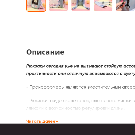
Описание
Рюкзаки сегодня уже не вызывают стойкую ассо
практичности они отличную вписываются с суету
- Трансформеры являются вместительным аксесс
- Рюкзаки в виде скелетонов, плюшевого мишки,
лямками с возможностью регулировки длины.
Читать далее
- Рюкзаки-торбы не имеют жестких элементов к