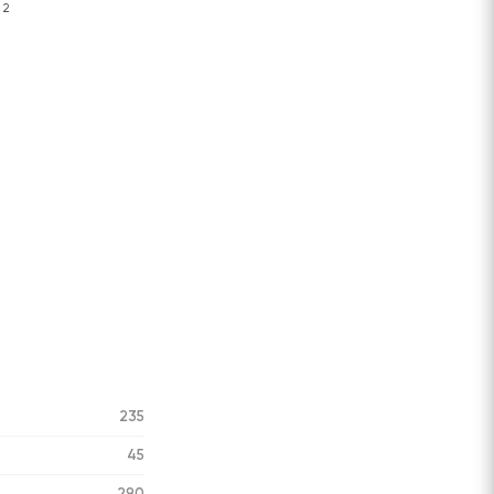
2
235
45
290