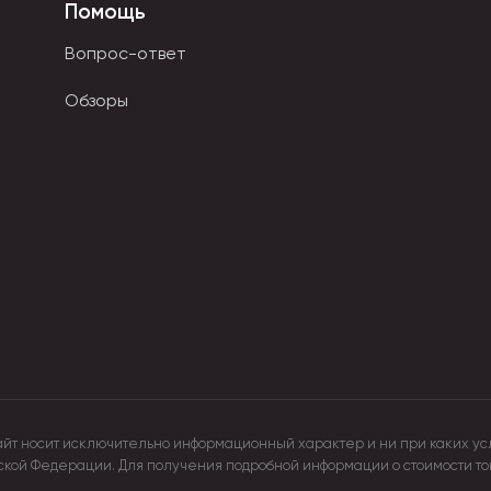
Помощь
и и вентиляционные отверстия. Такие модели чаще создаютс
Вопрос-ответ
астиковыми рамами на спинной части аксессуара. Они расс
Обзоры
ть не только в спортивном варианте, но и в стиле кэжуал, 
авно.
айт носит исключительно информационный характер и ни при каких ус
йской Федерации. Для получения подробной информации о стоимости т