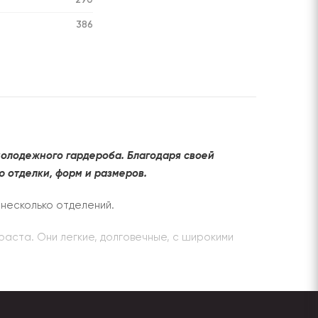
386
олодежного гардероба. Благодаря своей
ю отделки, форм и размеров.
 несколько отделений.
раста. Они легкие, долговечные, с широкими