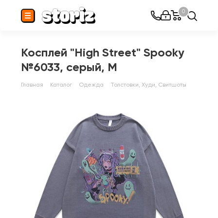
0
Косплей "High Street" Spooky
№6033, серый, M
Главная
Каталог
Одежда
Толстовки, Худи, Свитшоты