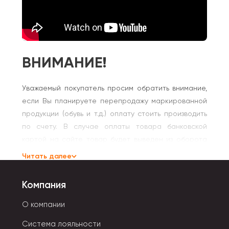
ВНИМАНИЕ!
Уважаемый покупатель просим обратить внимание,
если Вы планируете перепродажу маркированной
продукции (обувь и т.д.) оплату стоить производить
по счету. В случае оплаты товара банковской
картой на сайте товар будет выведен из оборота
(данные о продаже маркированной продукции
Читать далее
автоматически передаются через ОФД в систему
"
Честный знак
") и продать его повторно не
Компания
получится.
О компании
Система лояльности