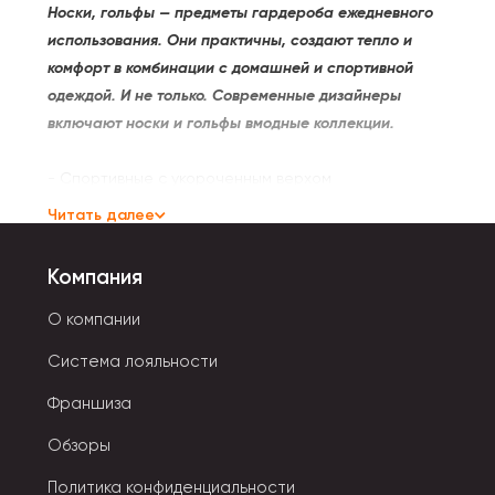
Носки, гольфы — предметы гардероба ежедневного
использования. Они практичны, создают тепло и
комфорт в комбинации с домашней и спортивной
одеждой. И не только. Современные дизайнеры
включают носки и гольфы вмодные коллекции.
- Спортивные с укороченным верхом
предназначены для ношения с кедами, кроссовками.
Читать далее
- Носки-перчатки отличаются наличием
отдельного отсека для каждого пальца на ноге.
Компания
- Гольфы достают до уровня колен. Помогают
создавать стильный спортивный образ.
О компании
Система лояльности
Материал для носков и гольфов применяется самый
разный.
Ткань должна быть высококачественной,
Франшиза
чтобы кожа в ней дышала. Соотношение
Обзоры
натурального и синтетического волокна должно
составлять 80:20. Двухслойная структура чулочно-
Политика конфиденциальности