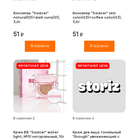
Консилер "Sadoer"
Консилер "Sadoer" skin
natural(01)+dark curry(01),
color(03)+coffee color(03),
3,6г
3,6г
51
51
₽
₽
В корзину
В корзину
ФИНАЛЬНАЯ ЦЕНА
ФИНАЛЬНАЯ ЦЕНА
В наличии
:
2
В наличии
:
4
Крем BB "Sadoer" water
Крем для лица тональный
light, №01 натуральный, 10г
"Enough" увлажняющий с