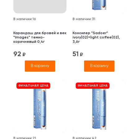
В наличии
:
16
В наличии
:
31
Карандаш для бровей и век
Консилер "Sadoer"
"Images" темно-
ivory(02)+light coffee(02),
коричневый 0,4г
3,6г
92
51
₽
₽
В корзину
В корзину
ФИНАЛЬНАЯ ЦЕНА
ФИНАЛЬНАЯ ЦЕНА
В наличии
:
21
В наличии
:
42