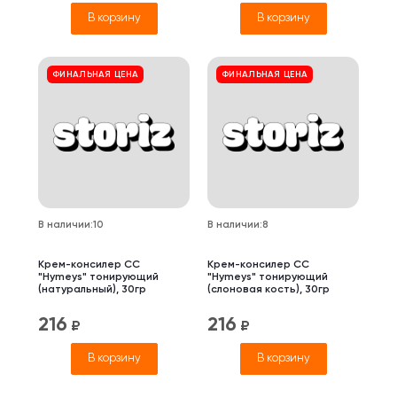
В корзину
В корзину
ФИНАЛЬНАЯ ЦЕНА
ФИНАЛЬНАЯ ЦЕНА
В наличии
:
10
В наличии
:
8
Крем-консилер СС
Крем-консилер СС
"Hymeys" тонирующий
"Hymeys" тонирующий
(натуральный), 30гр
(слоновая кость), 30гр
216
216
₽
₽
В корзину
В корзину