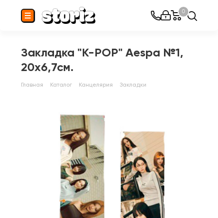
0
Закладка "K-POP" Aespa №1,
20х6,7см.
Главная
Каталог
Канцелярия
Закладки