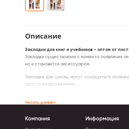
Описание
Закладки для книг и учебников - оптом от пос
Закладки существовали с момента появления пер
но и становится аксессуаром.
Закладки для школы могут оснащаться полезн
просто изображениями.
Разнообразие материалов, форм и цветов, фа
Читать далее
помогающая людям с плохим зрением.
Детские модели представлены в ярких цветах, 
Компания
Информация
только качественные и безопасные материалы.