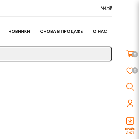
НОВИНКИ
СНОВА В ПРОДАЖЕ
О НАС
го
Настольные игры
Подарочные наборы
(игрушки)
0
Слайм
0
о
Настольные игры
Подарочные наборы
(игрушки)
ПРАЙС
ЛИСТ
Слайм