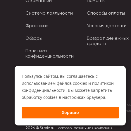
О компании
Помощь
Система лояльности
Способы оплаты
Франшиза
Условия доставки
Обзоры
Возврат денежных
средств
Политика
конфиденциальности
Политика использования
Cookies
Пользуясь сайтом, вы соглашаетесь с
использованием
файлов cookies
и
политикой
конфиденциальности
. Вы можете запретить
обработку сookies в настройках браузера.
Обращаем ваше внимание на то, что данный интернет с
положениями Статьи 437 (2) Гражданского кодекса Росси
Хорошо
компании Storiz.
2026 © Storiz.ru - оптово-розничная компания