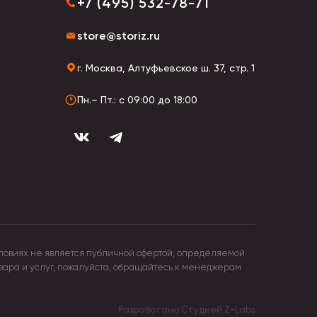
+7 (495) 532-78-71
store@storiz.ru
г. Москва, Алтуфьевское ш. 37, стр. 1
Пн.– Пт.: с 09:00 до 18:00
ловиях не является публичной офертой, определяемой
овара и услуг, пожалуйста, обращайтесь к менеджерам
Разработано Студией
Z-Labs