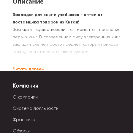
Описание
Закладки для книг и учебников - оптом от
поставщика товаром из Китая!
Закладки существовали с момента появления
первых книг. В современном миру электронных книг
закладки уже не просто предмет, который приносит
пользу, но и становится аксессуаром.
Закладки для школы могут оснащаться полезной
Читать далее
информацией для учащихся, таблицей умножения и
различными формулами, историческими фактами
Компания
или просто изображениями.
О компании
Разнообразие материалов, форм и цветов,
фантазия производителей безгранична. Есть и
Система лояльности
варианты с подсветкой, и в виде увеличительного
Франшиза
стекла, помогающая людям с плохим зрением.
Обзоры