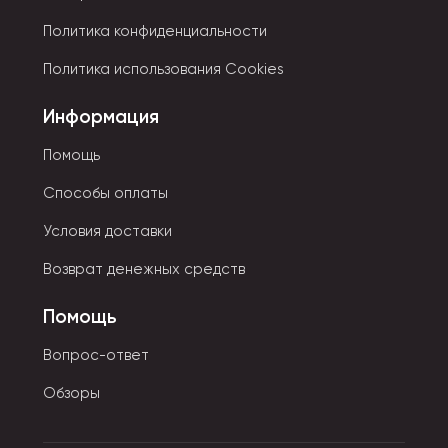
Детские модели представлены в ярких цветах, с
Политика конфиденциальности
изображениями известных мультипликационных
персонажей либо сказочных героев. Для них
Политика использования Cookies
используются только качественные и безопасные
материалы.
Информация
Помощь
Способы оплаты
Условия доставки
Возврат денежных средств
Помощь
Вопрос-ответ
Обзоры