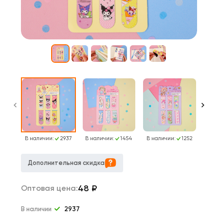
В наличии:
2937
В наличии:
1454
В наличии:
1252
В н
Дополнительная скидка
48
₽
Оптовая цена:
В наличии
2937