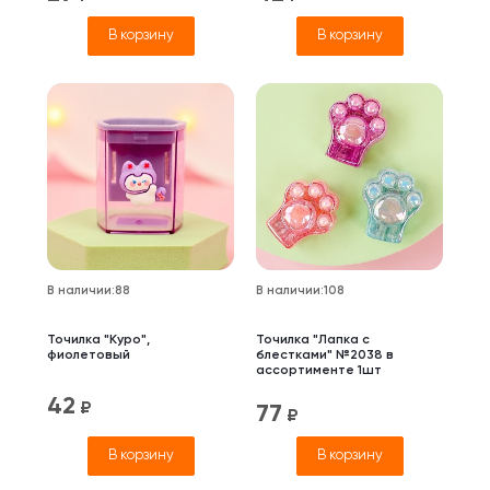
В корзину
В корзину
В наличии
:
88
В наличии
:
108
Точилка "Куро",
Точилка "Лапка с
фиолетовый
блестками" №2038 в
ассортименте 1шт
42
₽
77
₽
В корзину
В корзину