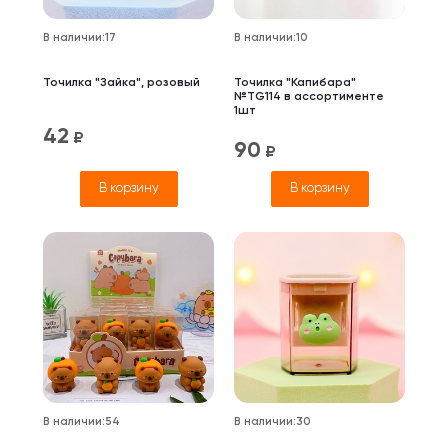
В наличии
:
17
В наличии
:
10
Точилка "Зайка", розовый
Точилка "Капибара"
№TG114 в ассортименте
1шт
42
₽
90
₽
В корзину
В корзину
В наличии
:
54
В наличии
:
30