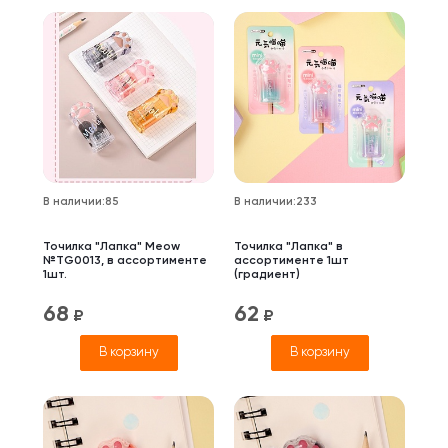
В наличии
:
85
В наличии
:
233
Точилка "Лапка" Meow
Точилка "Лапка" в
№TG0013, в ассортименте
ассортименте 1шт
1шт.
(градиент)
68
62
₽
₽
В корзину
В корзину