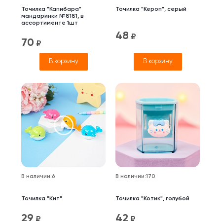
Точилка "Капибара"
Точилка "Кероп", серый
мандаринки №8181, в
ассортименте 1шт
48
₽
70
₽
В корзину
В корзину
В наличии
:
6
В наличии
:
170
Точилка "Кит"
Точилка "Котик", голубой
29
42
₽
₽