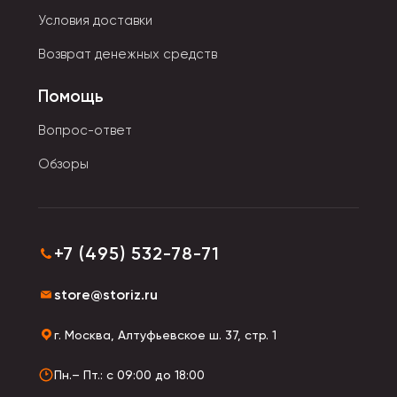
или в качестве черновика, личного дневника. Для
Условия доставки
уроков музыки предназначены специальные тетради
Возврат денежных средств
для нот. Экземпляры формата A4 удобны для
фиксации результатов лабораторных работ.
Помощь
Разлиновка ведется в трех вариантах: в линейку,
Вопрос-ответ
клетку или косую линию. Оформление обложек
зависит от направления дизайнерской мысли.
Обзоры
+7 (495) 532-78-71
store@storiz.ru
г. Москва, Алтуфьевское ш. 37, стр. 1
Пн.– Пт.: с 09:00 до 18:00