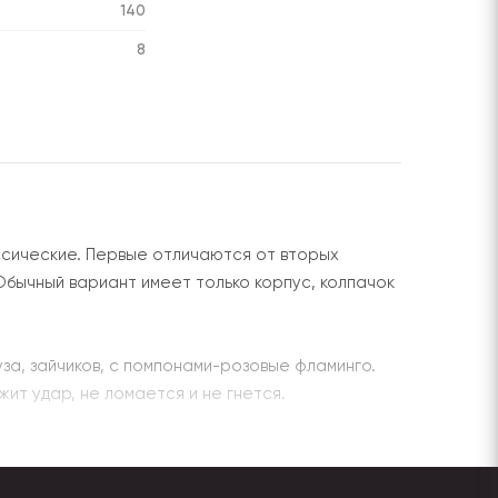
140
8
ссические. Первые отличаются от вторых
Обычный вариант имеет только корпус, колпачок
уза, зайчиков, с помпонами-розовые фламинго.
ит удар, не ломается и не гнется.