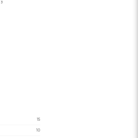
3
Сообщить
Сообщить
Сообщить
Сообщить
о поступлении
о поступлении
о поступлении
о поступлени
15
10