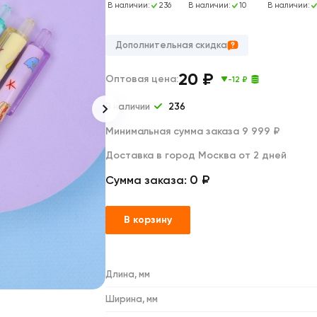
Дакимакуры
894
В наличии:
454
В наличии:
236
В наличии:
10
В наличии:
Мягкие игрушки
Декоративные подушки
Дополнительная скидка
20
₽
Оптовая цена:
-12 ₽
В наличии
236
Минимальная сумма заказа 9 999 ₽
Доставка в город Москва от 2 дней
0 ₽
Сумма заказа:
В корзину
Длина, мм
Ширина, мм