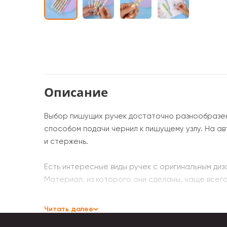
Описание
Выбор пишущих ручек достаточно разнообразен.
способом подачи чернил к пишущему узлу. На а
и стержень.
Есть интересные виды ручек с оригинальным диз
Материал, из которого они сделаны, чаще всего
По конструкции пишущей части ручки подраздел
Читать далее