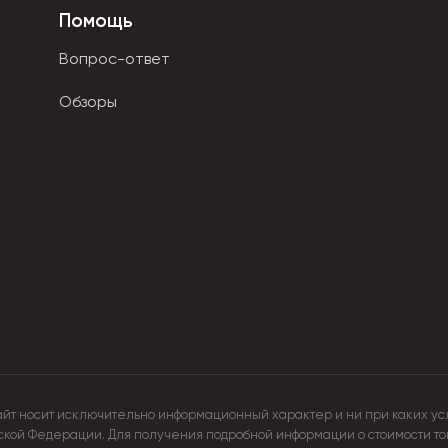
Помощь
Вопрос-ответ
Обзоры
о без приложения усилий.
ность письма.
пить в интернет-магазине в качестве предмета для коллекци
айт носит исключительно информационный характер и ни при каких ус
йской Федерации. Для получения подробной информации о стоимости т