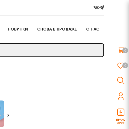
НОВИНКИ
СНОВА В ПРОДАЖЕ
О НАС
го
Настольные игры
Подарочные наборы
(игрушки)
0
Слайм
0
о
Настольные игры
Подарочные наборы
(игрушки)
ПРАЙС
ЛИСТ
Слайм