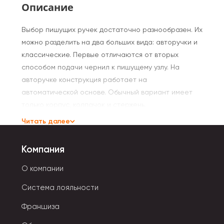
Описание
Выбор пишущих ручек достаточно разнообразен. Их
можно разделить на два больших вида: авторучки и
классические. Первые отличаются от вторых
способом подачи чернил к пишущему узлу. На
авторучке конструкция работает на
автоматической основе. Обычный вариант имеет
только корпус, колпачок и стержень.
Читать далее
Есть интересные виды ручек с оригинальным
дизайном: с десятью стержнями, светящиеся и в
Компания
виде долек арбуза, зайчиков, с помпонами-розовые
фламинго. Материал, из которого они сделаны,
О компании
чаще всего это прочная цветная или прозрачная
Система лояльности
пластмасса. Она держит удар, не ломается и не
гнется.
Франшиза