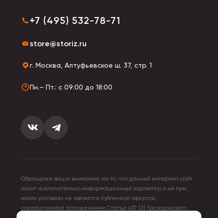
+7 (495) 532-78-71
store@storiz.ru
г. Москва, Алтуфьевское ш. 37, стр. 1
Пн.– Пт.: с 09:00 до 18:00
Обращаем ваше внимание на то, что данный интернет сайт
носит исключительно информационный характер и ни при
каких условиях не является публичной офертой,
определяемой положениями Статьи 437 (2) Гражданского
кодекса Российской Федерации. Для получения подробной