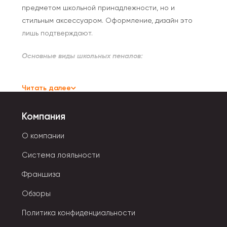
предметом школьной принадлежности, но и
стильным аксессуаром. Оформление, дизайн это
лишь подтверждают.
Основные виды школьных пеналов:
Пенал-книжка из полиэстера.
Читать далее
Пластиковый пенал-трансформер.
Компания
Пенал металлический.
О компании
Пенал-косметичка, сумочка или в виде
Система лояльности
компактного чемоданчика.
Франшиза
Тубус и др.
Обзоры
Полиэстеровые пеналы
прочные, устойчивые к
Политика конфиденциальности
истиранию. Они неприхотливы в уходе и