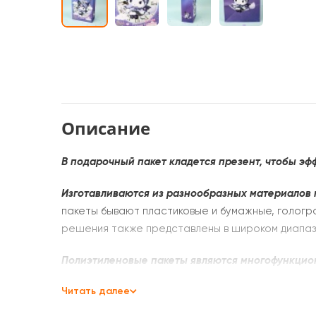
Описание
В подарочный пакет кладется презент, чтобы эф
Изготавливаются из разнообразных материалов 
пакеты бывают пластиковые и бумажные, гологр
решения также представлены в широком диапаз
Полиэтиленовые пакеты являются многофункцио
красочные рисунки, символику, логотипы. Модел
Читать далее
до 25-30 кг, удобны в переносе вещей. Вариант
пластиковыми ручками достаточно вместительн