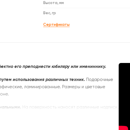
Высота, мм
Вес, гр
Сертификаты
фектно его преподнести юбиляру или имениннику.
путем использования различных техник.
Подарочные
афические, ламинированные. Размеры и цветовые
оне.
нальными.
На поверхность наносят различные надписи,
и с вырубной ручкой и укреплением выдерживают вес
ы пакетов с боковыми складками и прочными
ы. Отличаются прочностью и хорошо держат форму.