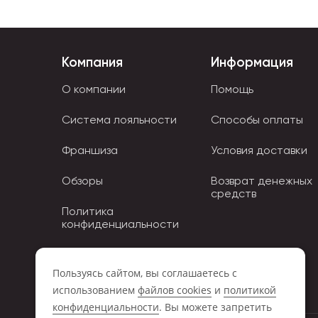
Бумажные подарочные пакеты делают из различны
эфалин, дизайнерская
. Пакеты из плайка относя
Компания
Информация
изготавливают из шнурков или декоративных ле
и оригинальностью исполнения.
О компании
Помощь
Система лояльности
Способы оплаты
Франшиза
Условия доставки
Обзоры
Возврат денежных
средств
Политика
конфиденциальности
Политика использования
Cookies
Пользуясь сайтом, вы соглашаетесь с
использованием
файлов cookies
и
политикой
конфиденциальности
. Вы можете запретить