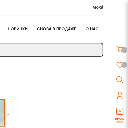
НОВИНКИ
СНОВА В ПРОДАЖЕ
О НАС
го
Настольные игры
Подарочные наборы
(игрушки)
0
Слайм
0
о
Настольные игры
Подарочные наборы
(игрушки)
ПРАЙС
ЛИСТ
Слайм