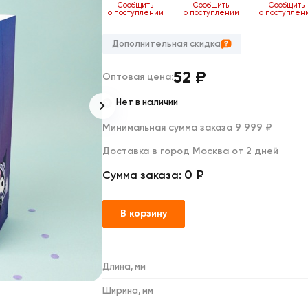
Дакимакуры
ь
Сообщить
Сообщить
Сообщить
Сообщить
нии
о поступлении
о поступлении
о поступлении
о поступлен
Мягкие игрушки
Декоративные подушки
Дополнительная скидка
52
₽
Оптовая цена:
Нет в наличии
Минимальная сумма заказа 9 999 ₽
Доставка в город Москва от 2 дней
0 ₽
Сумма заказа:
В корзину
Длина, мм
Ширина, мм