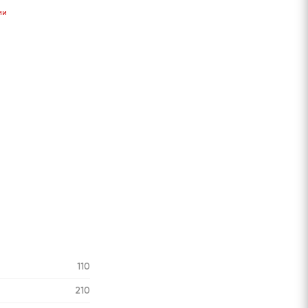
ии
110
210