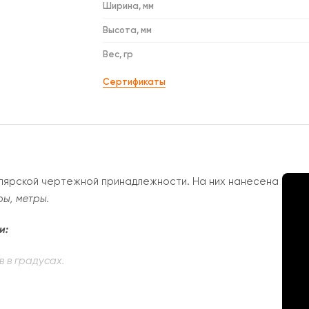
Ширина, мм
Высота, мм
Вес, гр
Сертификаты
елярской чертежной принадлежности. На них нанесена
ры, метры.
и:
 в градусах.
 портными, швеями для создания выкроек ткани.