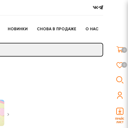
НОВИНКИ
СНОВА В ПРОДАЖЕ
О НАС
го
Настольные игры
Подарочные наборы
(игрушки)
0
Слайм
0
о
Настольные игры
Подарочные наборы
(игрушки)
ПРАЙС
ЛИСТ
Слайм