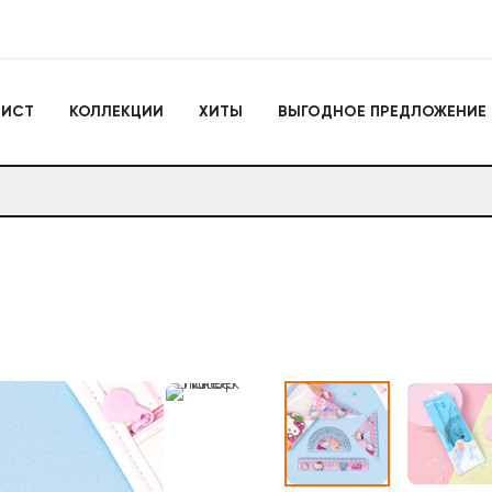
Игрушки
ЛИСТ
КОЛЛЕКЦИИ
ХИТЫ
ВЫГОДНОЕ ПРЕДЛОЖЕНИЕ
Actiontoys
Игрушки для активно
отдыха
Антистрессы
Конструкторы
Головоломки
Мягкие брелоки
Дакимакуры
Мягкие игрушки
Декоративные подушки
Игрушки
Actiontoys
Игрушки для активног
отдыха
Антистрессы
Конструкторы
Головоломки
Мягкие брелоки