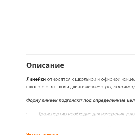
Описание
Линейки
относятся к школьной и офисной канц
шкала с отметками длины:
миллиметры, сантимет
Форму линеек подгоняют под определенные цел
·
Транспортир необходим для измерения углов
·
Лекало имеет изогнутую форму. Применяется
Читать далее