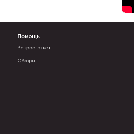
ом деле для разметок.
и и черчения. Длина достигает до 30 см.
чертежным инструментом из прозрачного пластика.
Помощь
лькулятором, иметь форму прикольных предметов.
Вопрос-ответ
ента чаще всего может быть дерево, пластик или
Обзоры
 не деформируются. Деревянные инструменты имеют
а легкие и не боятся воды.