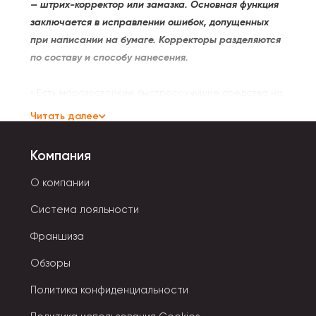
— штрих-корректор или замазка. Основная функция
заключается в исправлении ошибок, допущенных
при написании на бумаге. Корректоры разделяются
по составу и способу нанесения.
• Есть морозостойкие быстросохнущие средства на
спиртовой основе. Корректор после нанесения на
Читать далее
бумагу быстро высыхает. Требует использования
растворителя, поскольку также высыхает внутри
Компания
флакона.
О компании
• Замазки на водной основе имеют хорошую
Система лояльности
кроющую способность, сохнут медленно.
Совершенно не имеют запаха, при низких
Франшиза
температурах замерзают.
Обзоры
• Масляные или эмульсионные штрихи объединили в
себе преимущества первых двух видов. Быстро
Политика конфиденциальности
сохнут и не замерзают.