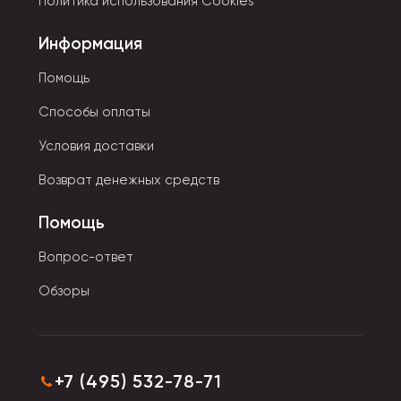
Политика использования Cookies
Виды корректоров по способу нанесения;
Информация
• Классический вариант — замазка с кисточкой.
Помощь
• В виде пишущей ручки с дозированной подачей
Способы оплаты
жидкости. Позволяют наносить точечные
исправления.
Условия доставки
• Ленточный имеет однородный состав и не
Возврат денежных средств
осыпается. Цвет жидкости максимально приближен к
оттенку бумаги.
Помощь
Вопрос-ответ
Обзоры
+7 (495) 532-78-71