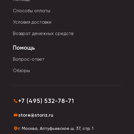
• В виде пишущей ручки с дозированной подачей
Способы оплаты
жидкости. Позволяют наносить точечные
исправления.
Условия доставки
• Ленточный имеет однородный состав и не
Возврат денежных средств
осыпается. Цвет жидкости максимально приближен к
оттенку бумаги.
Помощь
Вопрос-ответ
Обзоры
+7 (495) 532-78-71
store@storiz.ru
г. Москва, Алтуфьевское ш. 37, стр. 1