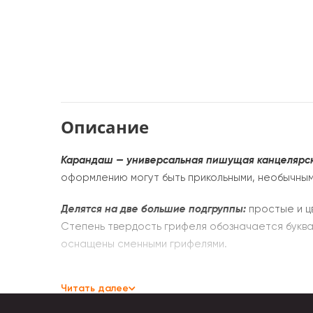
Описание
Карандаш — универсальная пишущая канцелярск
оформлению могут быть прикольными, необычным
Делятся на две большие подгруппы:
простые и ц
Степень твердость грифеля обозначается буквами
оснащены сменными грифелями.
Цветные карандаши могут иметь одноцветный ил
Читать далее
-Угольные хорошо передают оттенки и яркость 