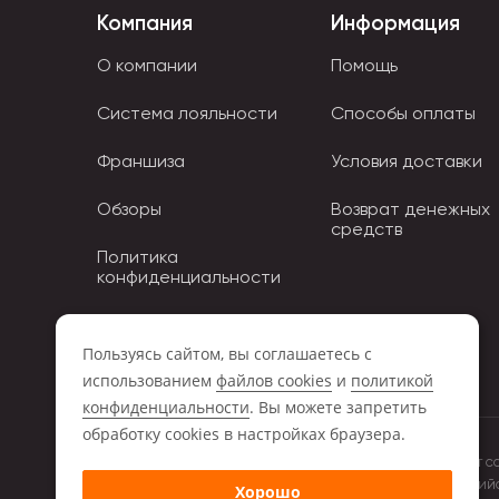
Компания
Информация
-Сухие акварельные помогают отобразить выраз
О компании
Помощь
-Пастельные карандаши рисуют как тонкие линии
Система лояльности
Способы оплаты
-Восковые полностью состоят из пишущего сост
Франшиза
Условия доставки
-Рисунки сангиной получаются стойкими. Каран
Обзоры
Возврат денежных
средств
Политика
конфиденциальности
Политика использования
Cookies
Пользуясь сайтом, вы соглашаетесь с
использованием
файлов cookies
и
политикой
конфиденциальности
. Вы можете запретить
обработку сookies в настройках браузера.
Обращаем ваше внимание на то, что данный интернет с
положениями Статьи 437 (2) Гражданского кодекса Росси
Хорошо