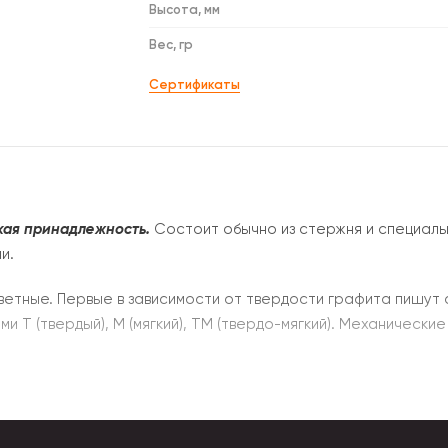
Высота, мм
Вес, гр
Сертификаты
ая принадлежность.
Состоит обычно из стержня и специал
и.
ветные. Первые в зависимости от твердости графита пишут 
 Т (твердый), М (мягкий), ТМ (твердо-мягкий). Механически
и двухцветный грифель.
Подразделяются на несколько видов:
цветов. Требуют фиксации аэрозолем.