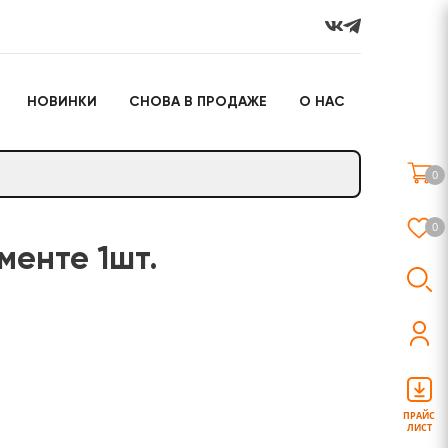
НОВИНКИ
СНОВА В ПРОДАЖЕ
О НАС
го
Настольные игры
Подарочные наборы
(игрушки)
0
Слайм
0
менте 1шт.
о
Настольные игры
Подарочные наборы
(игрушки)
ПРАЙС
ЛИСТ
Слайм