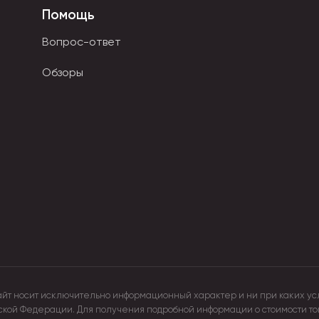
Помощь
ительную четкость рисунка.
Вопрос-ответ
, так и размытые образы.
Обзоры
авляющего. Они не пачкают руки, устойчивы к выцветанию.
даши имеют красно-коричневые тона.
айт носит исключительно информационный характер и ни при каких ус
йской Федерации. Для получения подробной информации о стоимости т