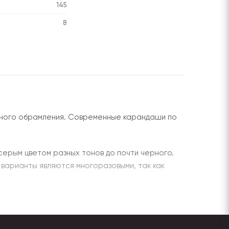
145
8
ьного обрамления. Современные карандаши по
серым цветом разных тонов до почти черного.
е варианты являются многоразовыми, так как