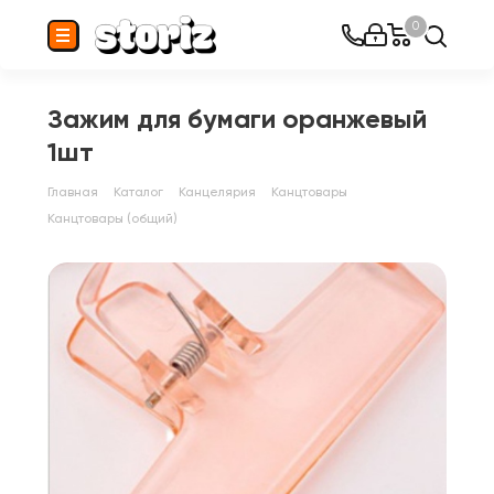
0
Зажим для бумаги оранжевый
1шт
Главная
Каталог
Канцелярия
Канцтовары
Канцтовары (общий)