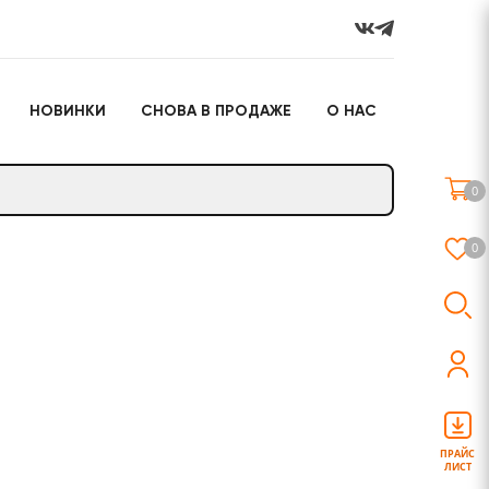
НОВИНКИ
СНОВА В ПРОДАЖЕ
О НАС
го
Настольные игры
Подарочные наборы
(игрушки)
0
Слайм
0
о
Настольные игры
Подарочные наборы
(игрушки)
ПРАЙС
ЛИСТ
Слайм