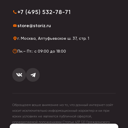
+7 (495) 532-78-71
store@storiz.ru
г. Москва, Алтуфьевское ш. 37, стр. 1
Пн.– Пт.: с 09:00 до 18:00
Обращаем ваше внимание на то, что данный интернет сайт
носит исключительно информационный характер и ни при
каких условиях не является публичной офертой,
определяемой положениями Статьи 437 (2) Гражданского
кодекса Российской Федерации. Для получения подробной